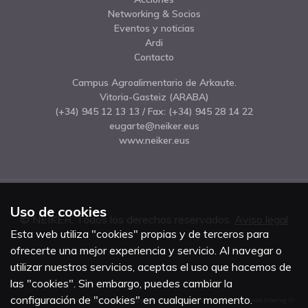
Networking & Socios
Eventos y noticias
Ardi
Contacto
Campus Agroalimentario de Arkaute.
Vitoria-Gasteiz (ARABA)
(+34) 945 12 13 13
/ Fax:
(+34) 945 28 14 22
eugarte@neiker.eus
www.neiker.eus
Uso de cookies
© NEIKER. Todos los derechos reservados.
Aviso legal
Esta web utiliza "cookies" propias y de terceros para
ofrecerte una mejor experiencia y servicio. Al navegar o
utilizar nuestros servicios, aceptas el uso que hacemos de
las "cookies". Sin embargo, puedes cambiar la
configuración de "cookies" en cualquier momento.
El proyecto ARDI2 ha sido cofinanciado al 65% por la Unión Europea a través del Programa Interreg VI-