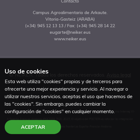
Contacto
Campus Agroalimentario de Arkaute.
Vitoria-Gasteiz (ARABA)
(+34) 945 12 13 13
/ Fax:
(+34) 945 28 14 22
eugarte@neiker.eus
www.neiker.eus
Uso de cookies
© NEIKER. Todos los derechos reservados.
Aviso legal
Esta web utiliza "cookies" propias y de terceros para
ofrecerte una mejor experiencia y servicio. Al navegar o
utilizar nuestros servicios, aceptas el uso que hacemos de
las "cookies". Sin embargo, puedes cambiar la
configuración de "cookies" en cualquier momento.
El proyecto ARDI2 ha sido cofinanciado al 65% por la Unión Europea a través del Programa Interreg VI-
A España-Francia-Andorra (POCTEFA 2021-2027). El objetivo del POCTEFA es reforzar la integración
ACEPTAR
económica y social de la zona fronteriza España-Francia-Andorra.